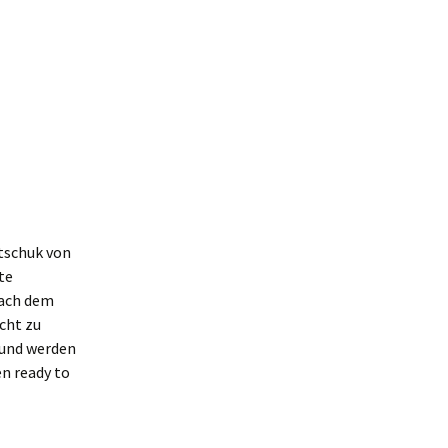
tschuk von
te
Nach dem
cht zu
 und werden
n ready to