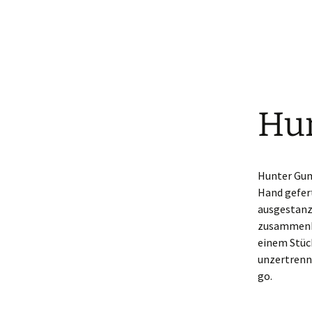
Hu
Hunter Gum
Hand gefert
ausgestanz
zusammenkl
einem Stüc
unzertrenn
go.